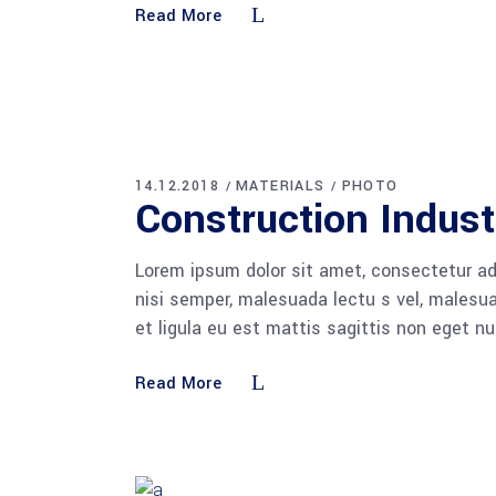
Read More
14.12.2018
MATERIALS
PHOTO
Construction Indus
Lorem ipsum dolor sit amet, consectetur adi
nisi semper, malesuada lectu s vel, malesua
et ligula eu est mattis sagittis non eget n
Read More