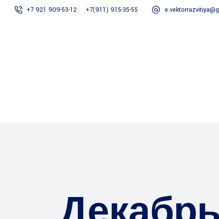
+7 921 909-53-12
+7(911) 915-35-55
e.vektorrazvitiya@
Вектор Развития
Главная
СРО
Сер
Декабрь