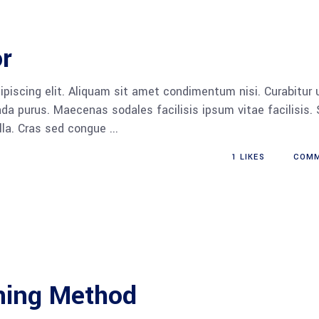
or
piscing elit. Aliquam sit amet condimentum nisi. Curabitur 
da purus. Maecenas sodales facilisis ipsum vitae facilisis.
ulla. Cras sed congue
1
LIKES
COM
aning Method