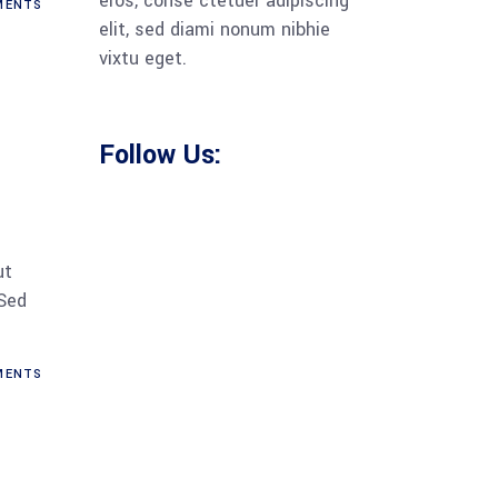
eros, conse ctetuer adipiscing
MENTS
elit, sed diami nonum nibhie
vixtu eget.
Follow Us:
ut
 Sed
MENTS