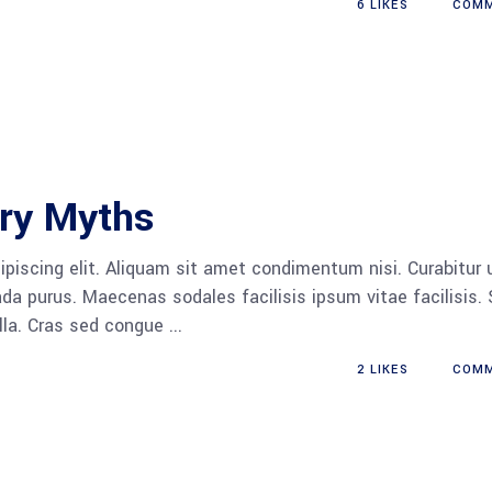
6
LIKES
COM
try Myths
piscing elit. Aliquam sit amet condimentum nisi. Curabitur 
da purus. Maecenas sodales facilisis ipsum vitae facilisis.
ulla. Cras sed congue
2
LIKES
COM